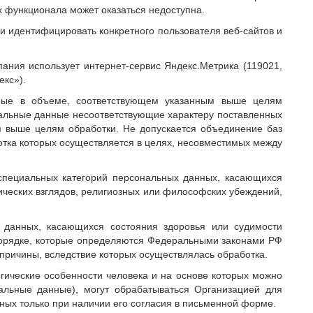
их функционала может оказаться недоступна.
ли идентифицировать конкретного пользователя веб-сайтов и
пания использует интернет-сервис Яндекс.Метрика (119021,
екс»).
нные в объеме, соответствующем указанным выше целям
нальные данные несоответствующие характеру поставленных
 выше целям обработки. Не допускается объединение баз
тка которых осуществляется в целях, несовместимых между
 специальных категорий персональных данных, касающихся
ческих взглядов, религиозных или философских убеждений,
 данных, касающихся состояния здоровья или судимости
 порядке, которые определяются Федеральными законами РФ
причины, вследствие которых осуществлялась обработка.
огические особенности человека и на основе которых можно
нальные данные), могут обрабатываться Организацией для
ных только при наличии его согласия в письменной форме.