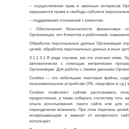
– осуществления прав и законных интересов Орг
нарушаются права и свободы субъекта персональн
– поддержания отношений с клиентом.
– Обеспечения безопасности финансовых оп
Организации, его Клиентов и работников, повышени
Обработка персональных данных Организации огр
целей, обработка персональных данных в иных целя
3.1.1.3.1 В ряде случаев, как это описано ниже,
автоматически с помощью метрических програ
Организации. Для работы с такими данными Организ
Cookies — это небольшие текстовые файлы, сод
пользовательское устройство (ПК, смартфон и т.д.)
Cookies позволяют сайтам распознавать польз
предпочтения, а также собирать статистику того, 
опыта использования такого сайта или для у
периодически возникать. При этом перечень целей
исчерпывающим и зависит от конкретного сай
использует.