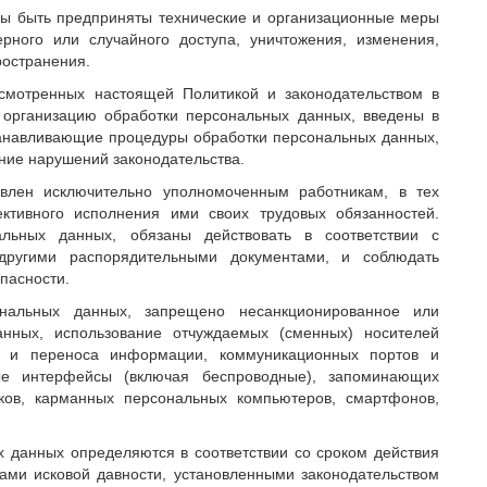
жны быть предприняты технические и организационные меры
ного или случайного доступа, уничтожения, изменения,
ространения.
смотренных настоящей Политикой и законодательством в
а организацию обработки персональных данных, введены в
танавливающие процедуры обработки персональных данных,
ние нарушений законодательства.
влен исключительно уполномоченным работникам, в тех
ективного исполнения ими своих трудовых обязанностей.
альных данных, обязаны действовать в соответствии с
другими распорядительными документами, и соблюдать
пасности.
ональных данных, запрещено несанкционированное или
анных, использование отчуждаемых (сменных) носителей
я и переноса информации, коммуникационных портов и
ные интерфейсы (включая беспроводные), запоминающих
уков, карманных персональных компьютеров, смартфонов,
х данных определяются в соответствии со сроком действия
ами исковой давности, установленными законодательством