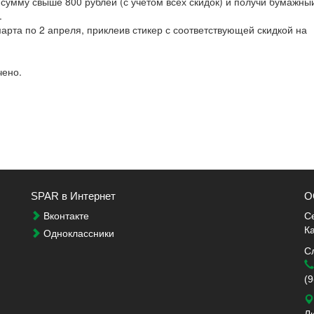
сумму свыше 800 рублей (с учетом всех скидок) и получи бумажны
.
арта по 2 апреля, приклеив стикер с соответствующей скидкой на
чено.
SPAR в Интернет
О
Вконтакте
С
К
Одноклассники
С
(9