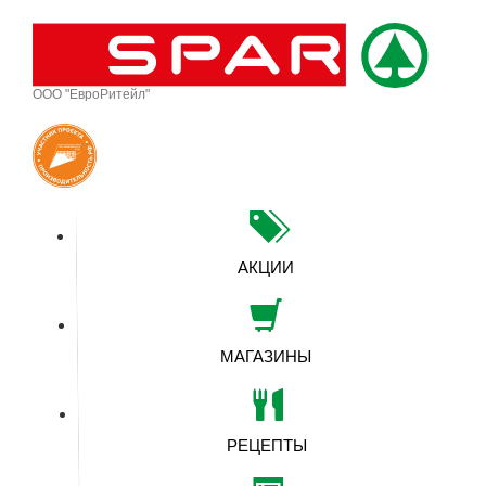
ООО "ЕвроРитейл"
АКЦИИ
МАГАЗИНЫ
РЕЦЕПТЫ