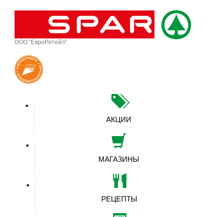
ООО "ЕвроРитейл"
АКЦИИ
МАГАЗИНЫ
РЕЦЕПТЫ