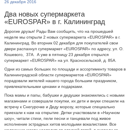
26 декабря 2016
Два новых супермаркета
«EUROSPAR» в г. Калининград
Дорогие друзья! Рады Вам сообщить, что на прошедшей
неделе мы открыли 2 новых супермаркета «EUROSPAR» в г.
Калининград. Во вторник 02 декабря для покупателей свои
двери распахнул супермаркет «EUROSPAR» по адресу, ул. О.
Кошевого, 37А. А уже в пятницу 23 декабря открылся
супермаркет «EUROSPAR» на ул. Красносельской, д. 85А.
Одни из самых больших по площади и ассортименту товаров в
Калининградской области супермаркетов «EUROSPAR»
порадовали жителей нашего города большим праздником,
привлекательными ценами и подарками.
Пока мамы и папы, бабушки и дедушки знакомились с новыми
магазинами и совершали покупки, их дети и внуки спешили на
встречу к Снегурочке и Деду морозу, которые специально
приехали к нам на открытие. Детки участвовали в «Научном
шоу», читали стихи, пели песни и танцевали под живое
исполнение эстрадных хитов молодыми вокалистами. Все
желающие могли насладиться сладкой ватой, в очереди за